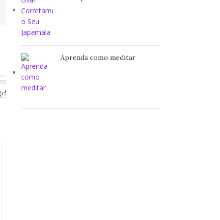
Aprenda como meditar
gos
ge!
27
DEZ