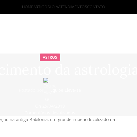
HOME
ARTIGOS
LOJA
ATENDIMENTOS
CONTATO
ASTROS
cimento da astrologi
Postado por
Equipe Eleve-se
On 25/04/2019
Comentários desativados
çou na antiga Babilônia, um grande império localizado na