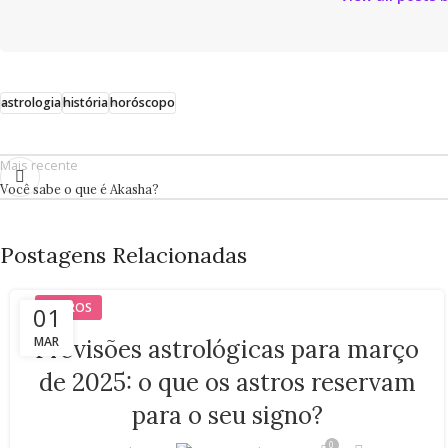
astrologia
história
horóscopo
Mais recente
Você sabe o que é Akasha?
Postagens Relacionadas
ASTROS
01
MAR
Previsões astrológicas para março
de 2025: o que os astros reservam
para o seu signo?
0