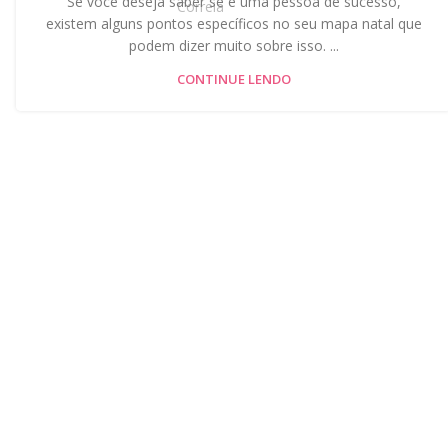
Se você deseja saber se é uma pessoa de sucesso,
existem alguns pontos específicos no seu mapa natal que
podem dizer muito sobre isso. ...
CONTINUE LENDO