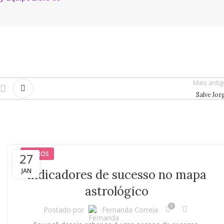
Mais anti
Salve Jor
ASTROS
27
JAN
Indicadores de sucesso no mapa
astrológico
0
Postado por
Fernanda Correia