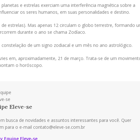
 planetas e estrelas exerciam uma interferência magnética sobre a
nfluenciar os seres humanos, em suas personalidades e destino.
e estrelas). Mas apenas 12 circulam o globo terrestre, formando 
 percorrem durante o ano se chama Zodíaco.
a constelação de um signo zodiacal e um mês no ano astrológico.
 Áries em, aproximadamente, 21 de março. Trata-se de um moviment
 montam o horóscopo.
ipe Eleve-se
m busca de novidades e assuntos interessantes para você. Quer
 para o e-mail contato@eleve-se.com.br
by Equipe Eleve-se