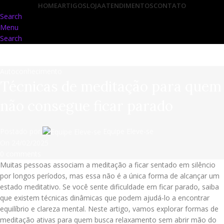
HOME
ARTIGOS
LOJA
ATENDIMENTOS
CONTATO
Search
Menu
Search
Autoconhecimento
Técnicas de meditação para quem
não consegue ficar parado
Postado por
Equipe Eleve-se
On 24/02/2025
0
comments
Muitas pessoas associam a meditação a ficar sentado em silêncio
por longos períodos, mas essa não é a única forma de alcançar um
estado meditativo. Se você sente dificuldade em ficar parado, saiba
que existem técnicas dinâmicas que podem ajudá-lo a encontrar
equilíbrio e clareza mental. Neste artigo, vamos explorar formas de
meditação ativas para quem busca relaxamento sem abrir mão do